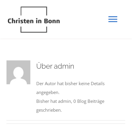
Zum
Inhalt
springen
Tog
Navi
STARTSEITE
Über
admin
DIE BIBEL
Der Autor hat bisher keine Details
INFOSTAND
angegeben.
Bisher hat admin, 0 Blog Beiträge
UNSER GLAUBE
geschrieben.
KONTAKT